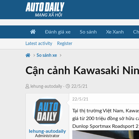
Đánh giá xe
So sánh
Xe Xanh
Ch
Latest activity
Register
So sánh xe
Cận cảnh Kawasaki Ninj
T
N
lehung-autodaily
22/5/21
h
g
22/5/21
r
à
e
y
Tại thị trường Việt Nam, Kawa
a
b
giá từ 200 triệu đồng sở hữu c
d
ắ
Dunlop Sportmax Roadsport 2 
s
t
lehung-autodaily
t
đ
Administrator