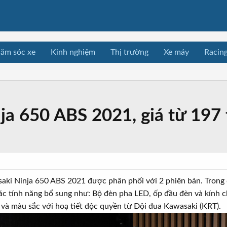
ăm sóc xe
Kinh nghiệm
Thị trường
Xe máy
Racin
a 650 ABS 2021, giá từ 197 
saki Ninja 650 ABS 2021 được phân phối với 2 phiên bản. Trong
ác tính năng bổ sung như: Bộ đèn pha LED, ốp đầu đèn và kính c
và màu sắc với hoạ tiết độc quyền từ Đội đua Kawasaki (KRT).