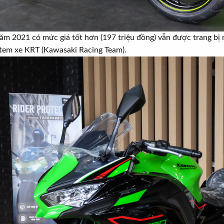
ăm 2021 có mức giá tốt hơn (197 triệu đồng) vẫn được trang bị 
 tem xe KRT (Kawasaki Racing Team).