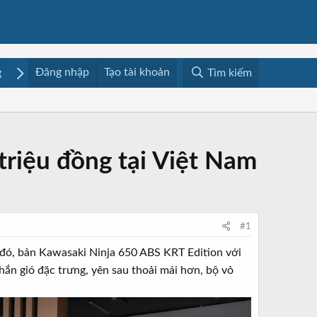
Đăng nhập
Tạo tài khoản
g
Mua bán
Media
Resources
Tìm kiếm
triệu đồng tại Việt Nam
#1
 đó, bản Kawasaki Ninja 650 ABS KRT Edition với
hắn gió đặc trưng, yên sau thoải mái hơn, bộ vỏ