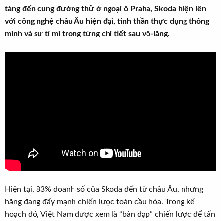
t
tàng đến cung đường thử ở ngoại ô Praha, Skoda hiện lên
e
với công nghệ châu Âu hiện đại, tinh thần thực dụng thông
r
minh và sự tỉ mỉ trong từng chi tiết sau vô-lăng.
Hiện tại, 83% doanh số của Skoda đến từ châu Âu, nhưng
hãng đang đẩy mạnh chiến lược toàn cầu hóa. Trong kế
hoạch đó, Việt Nam được xem là “bàn đạp” chiến lược để tấn