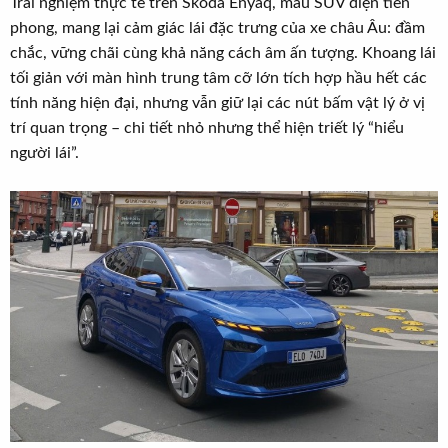
Trải nghiệm thực tế trên Skoda Enyaq, mẫu SUV điện tiên
phong, mang lại cảm giác lái đặc trưng của xe châu Âu: đầm
chắc, vững chãi cùng khả năng cách âm ấn tượng. Khoang lái
tối giản với màn hình trung tâm cỡ lớn tích hợp hầu hết các
tính năng hiện đại, nhưng vẫn giữ lại các nút bấm vật lý ở vị
trí quan trọng – chi tiết nhỏ nhưng thể hiện triết lý “hiểu
người lái”.