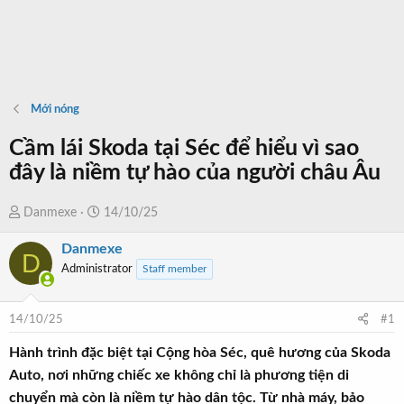
Mới nóng
Cầm lái Skoda tại Séc để hiểu vì sao
đây là niềm tự hào của người châu Âu
T
N
Danmexe
14/10/25
h
g
Danmexe
r
à
D
Administrator
Staff member
e
y
a
b
d
ắ
14/10/25
#1
s
t
t
đ
Hành trình đặc biệt tại Cộng hòa Séc, quê hương của Skoda
a
ầ
Auto, nơi những chiếc xe không chỉ là phương tiện di
r
u
chuyển mà còn là niềm tự hào dân tộc. Từ nhà máy, bảo