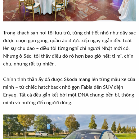
Trong khách sạn nơi tôi lưu trú, từng chi tiết nhỏ như dây sạc
được cuộn gọn gàng, quần áo được xếp ngay ngắn đều toát
lên sự chu đáo – điều tôi từng nghĩ chỉ người Nhật mới có.
Nhưng ở Séc, tôi thấy điều đó rõ hơn bao giờ hết: tỉ mỉ, chỉn
chu, nhưng rất tự nhiên.
Chính tinh thần ấy đã được Skoda mang lên từng mẫu xe của
mình – từ chiếc hatchback nhỏ gọn Fabia đến SUV điện
Enyaq. Tất cả đều gắn kết bởi một DNA chung: bền bỉ, thông
minh và hướng đến người dùng.