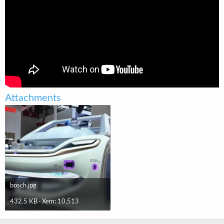
t
e
r
Attachments
bosch.jpg
432.5 KB · Xem: 10,513