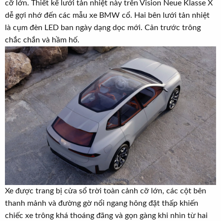
cỡ lớn. Thiết kế lưới tản nhiệt này trên Vision Neue Klasse X
dễ gợi nhớ đến các mẫu xe BMW cổ. Hai bên lưới tản nhiệt
là cụm đèn LED ban ngày dạng dọc mới. Cản trước trông
chắc chắn và hầm hố.
Xe được trang bị cửa sổ trời toàn cảnh cỡ lớn, các cột bên
thanh mảnh và đường gờ nổi ngang hông đặt thấp khiến
chiếc xe trông khá thoáng đãng và gọn gàng khi nhìn từ hai