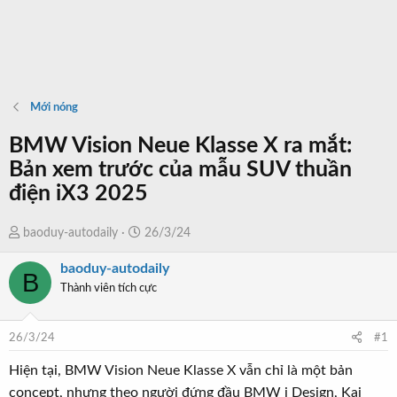
Mới nóng
BMW Vision Neue Klasse X ra mắt:
Bản xem trước của mẫu SUV thuần
điện iX3 2025
T
N
baoduy-autodaily
26/3/24
h
g
baoduy-autodaily
r
à
B
Thành viên tích cực
e
y
a
b
d
ắ
26/3/24
#1
s
t
t
đ
Hiện tại, BMW Vision Neue Klasse X vẫn chỉ là một bản
a
ầ
concept, nhưng theo người đứng đầu BMW i Design, Kai