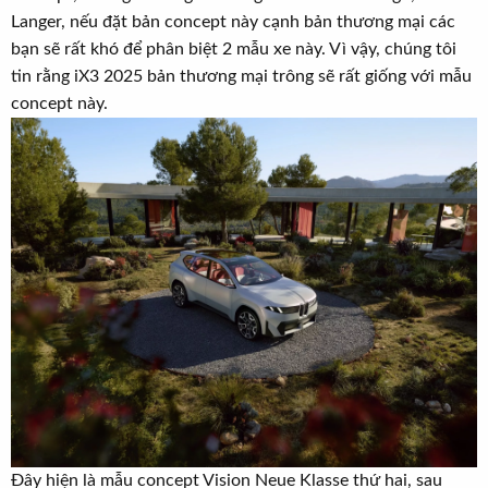
r
u
Langer, nếu đặt bản concept này cạnh bản thương mại các
t
bạn sẽ rất khó để phân biệt 2 mẫu xe này. Vì vậy, chúng tôi
e
tin rằng iX3 2025 bản thương mại trông sẽ rất giống với mẫu
r
concept này.
Đây hiện là mẫu concept Vision Neue Klasse thứ hai, sau