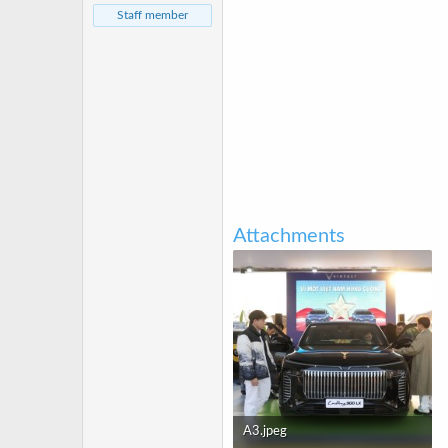
a
ầ
Staff member
r
u
t
e
r
Attachments
A3.jpeg