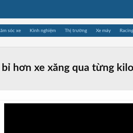
ăm sóc xe
Kinh nghiệm
Thị trường
Xe máy
Racin
 bỉ hơn xe xăng qua từng kil