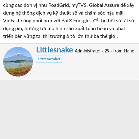
cùng các đơn vị như RoadGrid, myTVS, Global Assure để xây
dựng hệ thống dịch vụ kỹ thuật số và chăm sóc hậu mãi.
VinFast cũng phối hợp với BatX Energies để thu hồi và tái sử
dụng pin, hướng tới mô hình sản xuất tuần hoàn và phát
triển bền vững tại thị trường ô tô lớn thứ ba thế giới.
Littlesnake
W
Administrator
·
29
·
from
Hanoi
r
Staff member
i
t
t
e
n
b
y