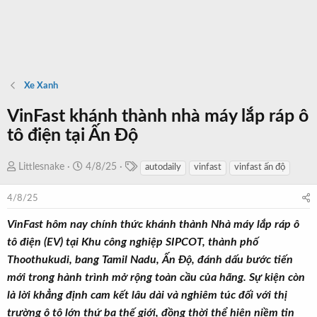
Xe Xanh
VinFast khánh thành nhà máy lắp ráp ô
tô điện tại Ấn Độ
T
T
N
Littlesnake
4/8/25
autodaily
vinfast
vinfast ấn độ
a
h
g
g
r
à
4/8/25
s
e
y
VinFast hôm nay chính thức khánh thành Nhà máy lắp ráp ô
a
b
tô điện (EV) tại Khu công nghiệp SIPCOT, thành phố
d
ắ
Thoothukudi, bang Tamil Nadu, Ấn Độ, đánh dấu bước tiến
s
t
t
đ
mới trong hành trình mở rộng toàn cầu của hãng. Sự kiện còn
a
ầ
là lời khẳng định cam kết lâu dài và nghiêm túc đối với thị
r
u
trường ô tô lớn thứ ba thế giới, đồng thời thể hiện niềm tin