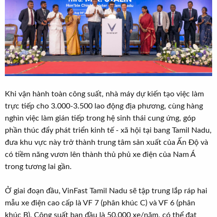
Khi vận hành toàn công suất, nhà máy dự kiến tạo việc làm
trực tiếp cho 3.000-3.500 lao động địa phương, cùng hàng
nghìn việc làm gián tiếp trong hệ sinh thái cung ứng, góp
phần thúc đẩy phát triển kinh tế - xã hội tại bang Tamil Nadu,
đưa khu vực này trở thành trung tâm sản xuất của Ấn Độ và
có tiềm năng vươn lên thành thủ phủ xe điện của Nam Á
trong tương lai gần.
Ở giai đoạn đầu, VinFast Tamil Nadu sẽ tập trung lắp ráp hai
mẫu xe điện cao cấp là VF 7 (phân khúc C) và VF 6 (phân
khúc B). Công suất ban đầu là 50.000 xe/năm, có thể đạt