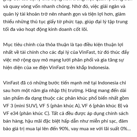
và quay vòng vốn nhanh chóng. Nhờ đó, việc giải ngân và
quản lý tài khoản trở nên nhanh gọn và tiện lợi hơn, giảm
thiểu những thủ tục giấy tờ phức tạp, giúp đại lý tập trung
tối đa vào hoạt động kinh doanh cốt lõi.
Mục tiêu chính của thỏa thuận là tạo điều kiện thuận lợi
nhất về tài chính cho các đại lý của VinFast, từ đó thúc đẩy
việc mở rộng quy mô mạng lưới phân phối và gia tăng sự
hiện diện của xe điện VinFast trên khắp Indonesia.
VinFast đã có những bước tiến mạnh mẽ tại Indonesia chỉ
sau hơn một năm gia nhập thị trường. Hãng mang đến dải
sản phẩm đa dạng thuộc các phân khúc phổ biến nhất gồm
VF 3 (mini SUV), VF 5 (phân khúc A), VF 6 (phân khúc B) và
VF e34 (phân khúc C). Tất cả đều được áp dụng chính sách
bán hàng, hậu mãi đặc biệt hấp dẫn như miễn phí sạc, đảm
bảo giá trị mua lại lên đến 90%, vay mua xe với lãi suất 0%...