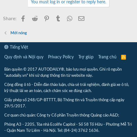
You must log in or register to reply here.
Facebook
Reddit
Pinterest
Tumblr
WhatsApp
Email
Share:
Mới nóng
Tiếng Việt
Quy định và Nội quy
Privacy Policy
Trợ giúp
Trang chủ
R
S
S
Bản quyền © 2017 AUTODAILY®, bảo lưu mọi quyền. Ghi rõ nguồn
"autodaily.vn" khi sử dụng thông tin từ website này.
Cộng đồng ô tô - Diễn đàn thảo luận, chia sẻ trải nghiệm, đánh giá xe ô tô,
kỹ thuật lái xe an toàn, cách chăm sóc xe đúng cách.
Giấy phép số 248/GP-BTTTT, Bộ Thông tin và Truyền thông cấp ngày
29/5/2017.
Cơ quan chủ quản: Công ty Cổ phần Truyền thông Quảng cáo A&D;
Phòng A3 - 2205, Tòa nhà Ecolife Capitol - Số 58 Tố Hữu - Phường Mễ Trì
- Quận Nam Từ Liêm - Hà Nội. Tel: (84-24) 3762 1636.