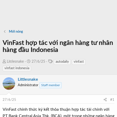
Mới nóng
VinFast hợp tác với ngân hàng tư nhân
hàng đầu Indonesia
T
T
N
Littlesnake
27/6/25
autodaily
vinfast
a
h
g
vinfast indonesia
g
r
à
s
e
y
Littlesnake
a
b
Administrator
Staff member
d
ắ
s
t
27/6/25
#1
t
đ
a
ầ
VinFast chính thức ký kết thỏa thuận hợp tác tài chính với
r
u
PT Bank Central Asia Tbk. (BCA), một trong những ngân hàng