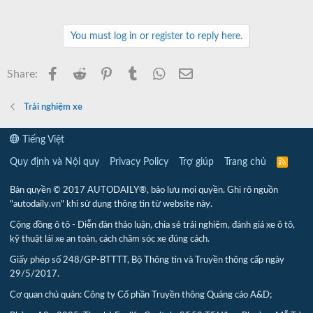
You must log in or register to reply here.
Facebook
Reddit
Pinterest
Tumblr
WhatsApp
Email
Share:
Trải nghiệm xe
Tiếng Việt
Quy định và Nội quy
Privacy Policy
Trợ giúp
Trang chủ
R
S
S
Bản quyền © 2017 AUTODAILY®, bảo lưu mọi quyền. Ghi rõ nguồn
"autodaily.vn" khi sử dụng thông tin từ website này.
Cộng đồng ô tô - Diễn đàn thảo luận, chia sẻ trải nghiệm, đánh giá xe ô tô,
kỹ thuật lái xe an toàn, cách chăm sóc xe đúng cách.
Giấy phép số 248/GP-BTTTT, Bộ Thông tin và Truyền thông cấp ngày
29/5/2017.
Cơ quan chủ quản: Công ty Cổ phần Truyền thông Quảng cáo A&D;