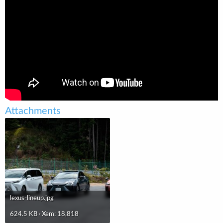
r
u
t
e
r
Attachments
lexus-lineup.jpg
624.5 KB · Xem: 18,818