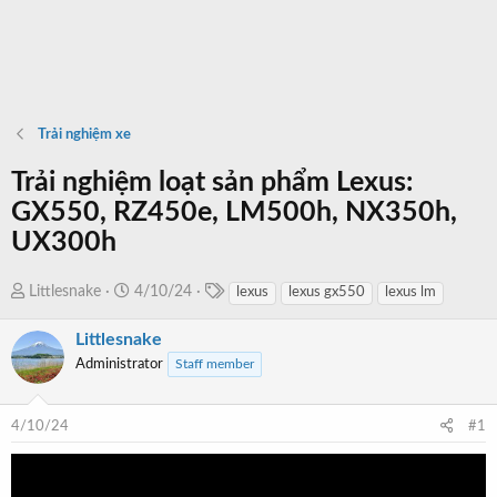
Trải nghiệm xe
Trải nghiệm loạt sản phẩm Lexus:
GX550, RZ450e, LM500h, NX350h,
UX300h
T
T
N
Littlesnake
4/10/24
lexus
lexus gx550
lexus lm
a
h
g
g
Littlesnake
r
à
s
e
y
Administrator
Staff member
a
b
d
ắ
4/10/24
#1
s
t
t
đ
a
ầ