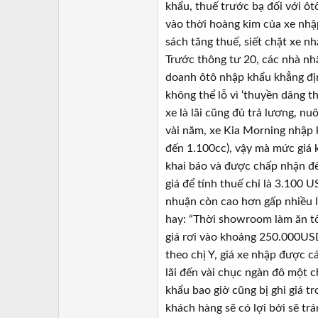
a
ầ
khẩu, thuế trước bạ đối với ôtô
r
u
vào thời hoàng kim của xe nhậ
t
sách tăng thuế, siết chặt xe n
e
Trước thông tư 20, các nhà n
r
doanh ôtô nhập khẩu khẳng địn
không thể lỗ vì ‘thuyền dâng th
xe là lãi cũng đủ trả lương, n
vài năm, xe Kia Morning nhập k
đến 1.100cc), vậy mà mức giá 
khai báo và được chấp nhận để
giá để tính thuế chỉ là 3.100 
nhuận còn cao hơn gấp nhiều l
hay: “Thời showroom làm ăn tố
giá rơi vào khoảng 250.000USD
theo chị Y, giá xe nhập được cá
lãi đến vài chục ngàn đô một c
khẩu bao giờ cũng bị ghi giá t
khách hàng sẽ có lợi bởi sẽ tr