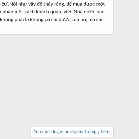
iệu”.Nói như vậy để thấy rằng, để mua được một
Nhìn nhận một cách khách quan, việc Nhà nước ban
không phải là không có cái được của nó, mà cái
You must log in or register to reply here.