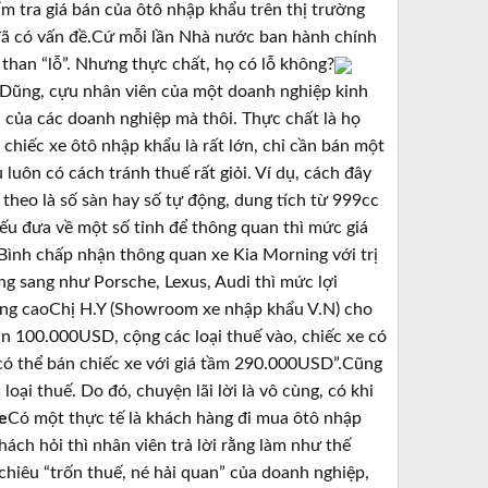
hẩm tra giá bán của ôtô nhập khẩu trên thị trường
 đã có vấn đề.Cứ mỗi lần Nhà nước ban hành chính
 than “lỗ”. Nhưng thực chất, họ có lỗ không?
 Dũng, cựu nhân viên của một doanh nghiệp kinh
 của các doanh nghiệp mà thôi. Thực chất là họ
i chiếc xe ôtô nhập khẩu là rất lớn, chỉ cần bán một
luôn có cách tránh thuế rất giỏi. Ví dụ, cách đây
theo là số sàn hay số tự động, dung tích từ 999cc
ếu đưa về một số tỉnh để thông quan thì mức giá
 Bình chấp nhận thông quan xe Kia Morning với trị
ng sang như Porsche, Lexus, Audi thì mức lợi
 càng caoChị H.Y (Showroom xe nhập khẩu V.N) cho
n 100.000USD, cộng các loại thuế vào, chiếc xe có
có thể bán chiếc xe với giá tầm 290.000USD”.Cũng
oại thuế. Do đó, chuyện lãi lời là vô cùng, có khi
e
Có một thực tế là khách hàng đi mua ôtô nhập
hách hỏi thì nhân viên trả lời rằng làm như thế
 chiêu “trốn thuế, né hải quan” của doanh nghiệp,