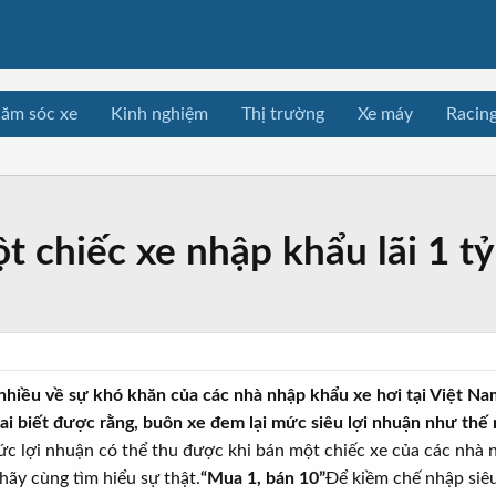
ăm sóc xe
Kinh nghiệm
Thị trường
Xe máy
Racin
t chiếc xe nhập khẩu lãi 1 t
i nhiều về sự khó khăn của các nhà nhập khẩu xe hơi tại Việt N
 ai biết được rằng, buôn xe đem lại mức siêu lợi nhuận như thế 
ức lợi nhuận có thể thu được khi bán một chiếc xe của các nhà n
hãy cùng tìm hiểu sự thật.
“Mua 1, bán 10”
Để kiềm chế nhập siê