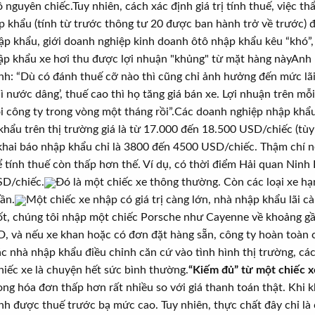
 nguyên chiếc.Tuy nhiên, cách xác định giá trị tính thuế, việc t
p khẩu (tính từ trước thông tư 20 được ban hành trở về trước)
hập khẩu, giới doanh nghiệp kinh doanh ôtô nhập khẩu kêu “khó”,
hập khẩu xe hơi thu được lợi nhuận "khủng" từ mặt hàng nàyAnh
h: “Dù có đánh thuế cỡ nào thì cũng chỉ ảnh hưởng đến mức lãi
ì nước dâng’, thuế cao thì họ tăng giá bán xe. Lợi nhuận trên mỗ
uôi công ty trong vòng một tháng rồi”.Các doanh nghiệp nhập khẩu 
hẩu trên thị trường giá là từ 17.000 đến 18.500 USD/chiếc (tùy 
khai báo nhập khẩu chỉ là 3800 đến 4500 USD/chiếc. Thậm chí n
 tính thuế còn thấp hơn thế. Ví dụ, có thời điểm Hải quan Ninh
USD/chiếc.
Đó là một chiếc xe thông thường. Còn các loại xe hạ
ần.
Một chiếc xe nhập có giá trị càng lớn, nhà nhập khẩu lãi
t, chúng tôi nhập một chiếc Porsche như Cayenne về khoảng gầ
, và nếu xe khan hoặc có đơn đặt hàng sẵn, công ty hoàn toàn 
c nhà nhập khẩu điều chỉnh căn cứ vào tình hình thị trường, các l
hiếc xe là chuyện hết sức bình thường.
“Kiếm đủ” từ một chiếc x
rong hóa đơn thấp hơn rất nhiều so với giá thanh toán thật. Khi k
ánh được thuế trước bạ mức cao. Tuy nhiên, thực chất đây chỉ là