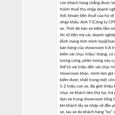
còn khách hàng chẳng được lợi
tránh thuế thu nhập doanh ngh
thế, khoản tiền thuế của họ sẽ
nhập khẩu. Anh T (Công ty CPN
xe. Thời đó bán xe kiếm lắm mà
thì số tiền mà các doanh nghi
(Ảnh mang tính minh họa)Doan
bán hàng của showroom V.A trê
kiếm vài chục triệu/ tháng, c
lương cứng, phần lương này cụ
thể từ vài triệu đến vài chục 
showroom khác, mình làm giá v
kiếm được nhất trong một côn
1-2 triệu con xe. Bà giới thi
chục xe khách làm thủ tục trả
dọn xe trong showroom tổng th
khi khách lấy xe nhập về đều 
xe, lau xe do khách hàng “bo” 