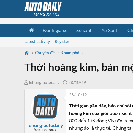
Đánh giá xe
So sánh
Xe Xanh
Ch
Latest activity
Register
Chuyên đề
Khám phá
Thời hoàng kim, bán mộ
T
N
lehung-autodaily
28/10/19
h
g
28/10/19
r
à
e
y
Thời gian gần đây, báo chí nó
a
b
hoàng kim của giới buôn xe, ít
d
ắ
800 đến 1 tỷ đồng VN) đó là m
s
t
lehung-autodaily
nhưng đó là thực tế. Chúng ta 
t
đ
Administrator