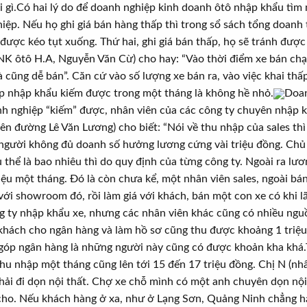
 gì.Có hai lý do để doanh nghiệp kinh doanh ôtô nhập khẩu tìm
iệp. Nếu họ ghi giá bán hàng thấp thì trong sổ sách tổng doanh 
 được kéo tụt xuống. Thứ hai, ghi giá bán thấp, họ sẽ tránh được
K ôtô H.A, Nguyễn Văn Cừ) cho hay: “Vào thời điểm xe bán chạ
 cũng dễ bán”. Căn cứ vào số lượng xe bán ra, vào việc khai thấ
ệp nhập khẩu kiếm được trong một tháng là không hề nhỏ.
Doan
h nghiệp “kiếm” được, nhân viên của các công ty chuyên nhập k
n đường Lê Văn Lương) cho biết: “Nói về thu nhập của sales thì
ó người không đủ doanh số hưởng lương cứng vài triệu đồng. Chủ
 thể là bao nhiêu thì do quy định của từng công ty. Ngoài ra l
triệu một tháng. Đó là còn chưa kể, một nhân viên sales, ngoài 
ới showroom đó, rồi làm giá với khách, bán một con xe có khi l
g ty nhập khẩu xe, nhưng các nhân viên khác cũng có nhiều ng
ệu khách cho ngân hàng và làm hồ sơ cũng thu được khoảng 1 triệ
 góp ngân hàng là những người này cũng có được khoản kha khá.
u nhập một tháng cũng lên tới 15 đến 17 triệu đồng. Chị N (nhâ
phải đi dọn nội thất. Chợ xe chỗ mình có một anh chuyên dọn nội
cho. Nếu khách hàng ở xa, như ở Lạng Sơn, Quảng Ninh chẳng hạn,