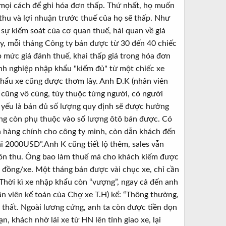
 mọi cách để ghi hóa đơn thấp. Thứ nhất, họ muốn
thu và lợi nhuận trước thuế của họ sẽ thấp. Như
 sự kiểm soát của cơ quan thuế, hải quan về giá
y, mỗi tháng Công ty bán được từ 30 đến 40 chiếc
p mức giá đánh thuế, khai thấp giá trong hóa đơn
h nghiệp nhập khẩu "kiếm đủ" từ một chiếc xe
hẩu xe cũng được thơm lây. Anh Đ.K (nhân viên
 cũng vô cùng, tùy thuộc từng người, có người
 yếu là bán đủ số lượng quy định sẽ được hưởng
ương còn phụ thuộc vào số lượng ôtô bán được. Có
bán hàng chính cho công ty mình, còn dẫn khách đến
ãi 2000USD”.Anh K cũng tiết lộ thêm, sales vẫn
uồn thu. Ông bao làm thuế má cho khách kiếm được
u đồng/xe. Một tháng bán được vài chục xe, chỉ cần
Thời kì xe nhập khẩu còn “vượng”, ngay cả đến anh
n viên kế toán của Chợ xe T.H) kể: “Thông thường,
 thất. Ngoài lương cứng, anh ta còn được tiền dọn
 khách nhờ lái xe từ HN lên tỉnh giao xe, lại