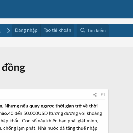
Đăng nhập
Tạo tài khoản
g
Mua bán
Media
Resources
Tìm kiếm
ỷ đồng
#1
am. Nhưng nếu quay ngược thời gian trở về thời
nào.
40 đến 50.000USD (tương đương với khoảng
hập khẩu. Con số này khiến bạn phải giật mình,
u, chống lạm phát, Nhà nước đã tăng thuế nhập