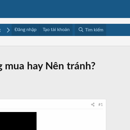
Đăng nhập
Tạo tài khoản
g
Mua bán
Media
Resources
Tìm kiếm
ng mua hay Nên tránh?
#1