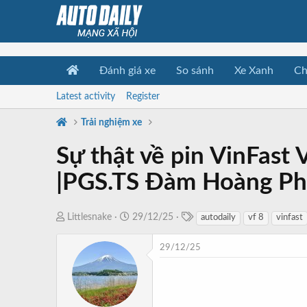
Đánh giá xe
So sánh
Xe Xanh
Ch
Latest activity
Register
Trải nghiệm xe
Sự thật về pin VinFast
|PGS.TS Đàm Hoàng Ph
T
T
N
Littlesnake
29/12/25
autodaily
vf 8
vinfast
a
h
g
g
r
à
29/12/25
s
e
y
a
b
d
ắ