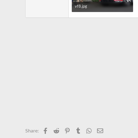
vf8.jpg
489.9 KB · Xem: 10,960
Facebook
Reddit
Pinterest
Tumblr
WhatsApp
Email
Share: