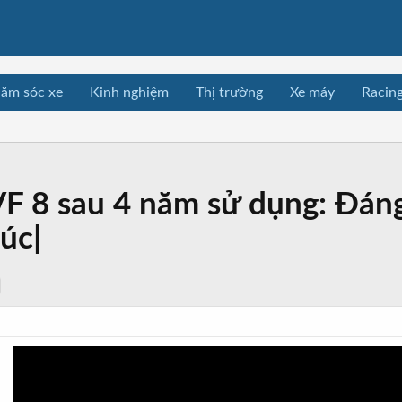
ăm sóc xe
Kinh nghiệm
Thị trường
Xe máy
Racin
 VF 8 sau 4 năm sử dụng: Đá
úc|