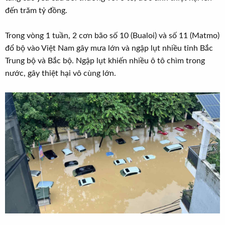
t
đến trăm tỷ đồng.
e
r
Trong vòng 1 tuần, 2 cơn bão số 10 (Bualoi) và số 11 (Matmo)
đổ bộ vào Việt Nam gây mưa lớn và ngập lụt nhiều tỉnh Bắc
Trung bộ và Bắc bộ. Ngập lụt khiến nhiều ô tô chìm trong
nước, gây thiệt hại vô cùng lớn.