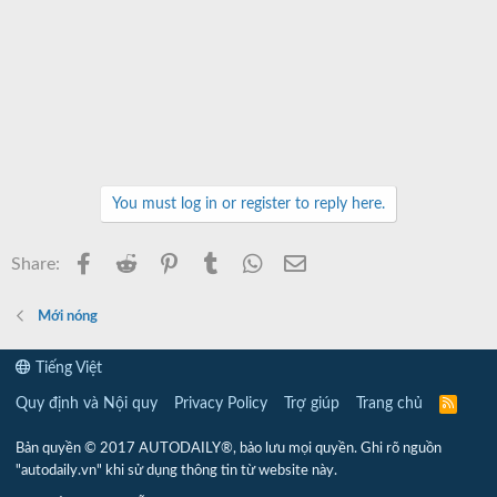
You must log in or register to reply here.
Facebook
Reddit
Pinterest
Tumblr
WhatsApp
Email
Share:
Mới nóng
Tiếng Việt
Quy định và Nội quy
Privacy Policy
Trợ giúp
Trang chủ
R
S
S
Bản quyền © 2017 AUTODAILY®, bảo lưu mọi quyền. Ghi rõ nguồn
"autodaily.vn" khi sử dụng thông tin từ website này.