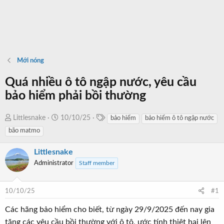
Mới nóng
Quá nhiều ô tô ngập nước, yêu cầu
bảo hiểm phải bồi thường
T
T
N
Littlesnake
10/10/25
bảo hiểm
bảo hiểm ô tô ngập nước
a
h
g
bão matmo
g
r
à
s
e
y
Littlesnake
a
b
Administrator
Staff member
d
ắ
s
t
10/10/25
#1
t
đ
a
ầ
Các hãng bảo hiểm cho biết, từ ngày 29/9/2025 đến nay gia
r
u
tăng các yêu cầu bồi thường với ô tô, ước tính thiệt hại lên