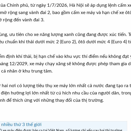
0 của Chính phủ, từ ngày 1/7/2026, Hà Nội sẽ áp dụng lệnh cấm x
mở rộng sang vành đai 2, bao gồm cấm xe máy và hạn chế xe ôt
ở rộng đến vành đai 3.
ng, ưu tiên cho xe năng lượng xanh cũng đang được xúc tiến. Tr
u chuẩn khí thải dưới mức 2 (Euro 2), ôtô dưới mức 4 (Euro 4) 
m định khí thải, bị hạn chế vào khu vực thí điểm nếu không đạt
háng 12/2029, xe máy chạy xăng sẽ không được phép tham gia dị
e cá nhân ở khu trung tâm.
 hai nơi có lượng tiêu thụ xe máy lớn nhất cả nước đang tạo ra
iện hưởng lợi lớn nhất từ cú hích nhu cầu của người dân, tron
nh để thích ứng với những thay đổi của thị trường.
nhiều thứ 3 thế giới
xe máy điện được bán ra tại Việt Nam, số lượng chỉ xếp sau hai thị trường