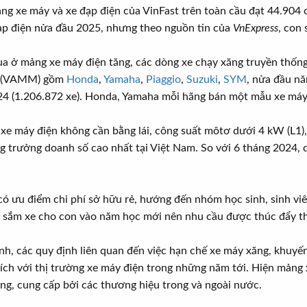
ng xe máy và xe đạp điện của VinFast trên toàn cầu đạt 44.904
ạp điện nửa đầu 2025, nhưng theo nguồn tin của
VnExpress
, con
ua ở mảng xe máy điện tăng, các dòng xe chạy xăng truyền thống
am (VAMM) gồm
Honda
,
Yamaha
,
Piaggio
,
Suzuki
,
SYM
, nửa đầu n
24 (1.206.872 xe). Honda, Yamaha mỗi hãng bán một mẫu xe máy
xe máy điện không cần bằng lái, công suất môtơ dưới 4 kW (L1)
g trưởng doanh số cao nhất tại Việt Nam. So với 6 tháng 2024,
ó ưu điểm chi phí sở hữu rẻ, hướng đến nhóm học sinh, sinh viên
h sắm xe cho con vào năm học mới nên nhu cầu được thúc đẩy t
nh, các quy định liên quan đến việc hạn chế xe máy xăng, khuyế
ích với thị trường xe máy điện trong những năm tới. Hiện mảng 
ồng, cung cấp bởi các thương hiệu trong và ngoài nước.