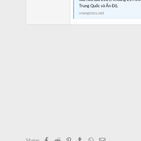
Trung Quốc và Ấn Độ.
vnexpress.net
Facebook
Reddit
Pinterest
Tumblr
WhatsApp
Email
Share: