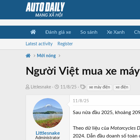
Đánh giá xe
So sánh
Xe Xanh
Ch
Latest activity
Register
Mới nóng
Người Việt mua xe máy 
T
T
N
Littlesnake
11/8/25
xe máy điện
xe điện
a
h
g
g
r
à
11/8/25
s
e
y
Sau nửa đầu 2025, khoảng 209.
a
b
d
ắ
Theo dữ liệu của
Motorcycles 
s
t
Littlesnake
t
đ
2024. Dẫn đầu doanh số toàn cầ
Administrator