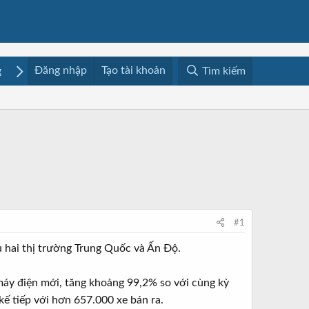
Đăng nhập
Tạo tài khoản
g
Mua bán
Media
Resources
Tìm kiếm
#1
 hai thị trường Trung Quốc và Ấn Độ.
 máy điện mới, tăng khoảng 99,2% so với cùng kỳ
kế tiếp với hơn 657.000 xe bán ra.