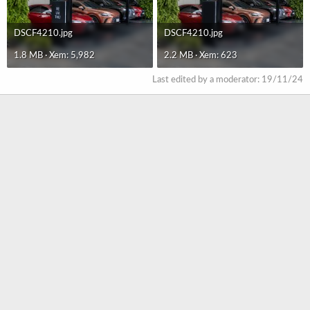
DSCF4210.jpg
DSCF4210.jpg
1.8 MB · Xem: 5,982
2.2 MB · Xem: 623
Last edited by a moderator:
19/11/24