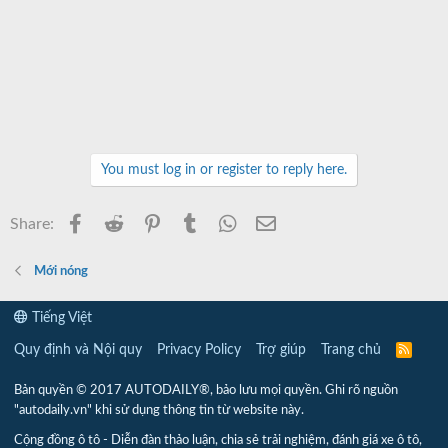
You must log in or register to reply here.
Facebook
Reddit
Pinterest
Tumblr
WhatsApp
Email
Share:
Mới nóng
Tiếng Việt
Quy định và Nội quy
Privacy Policy
Trợ giúp
Trang chủ
R
S
S
Bản quyền © 2017 AUTODAILY®, bảo lưu mọi quyền. Ghi rõ nguồn
"autodaily.vn" khi sử dụng thông tin từ website này.
Cộng đồng ô tô - Diễn đàn thảo luận, chia sẻ trải nghiệm, đánh giá xe ô tô,