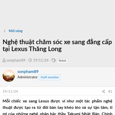
Mới nóng
Nghệ thuật chăm sóc xe sang đẳng cấp
tại Lexus Thăng Long
T
T
N
sonpham89
19/11/24
lexus
a
h
g
g
sonpham89
r
à
s
e
y
Administrator
Staff member
a
b
d
ắ
19/11/24
#1
s
t
t
đ
Mỗi chiếc xe sang Lexus được ví như một tác phẩm nghệ
a
ầ
thuật được tạo ra từ đôi bàn tay khéo léo và sự tận tâm, tỉ
r
u
mỉ của những nghệ nhân bậc thầy Takumi Nhật Bản. Chính