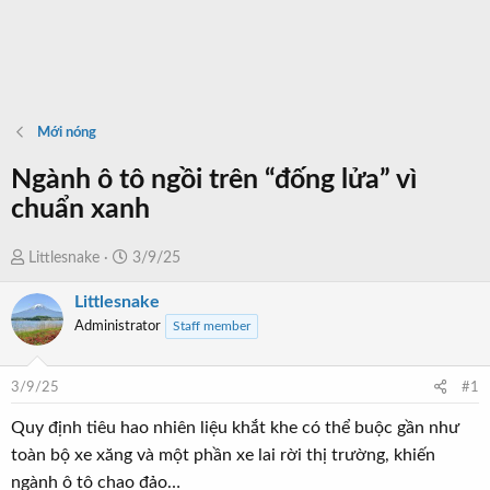
Mới nóng
Ngành ô tô ngồi trên “đống lửa” vì
chuẩn xanh
T
N
Littlesnake
3/9/25
h
g
Littlesnake
r
à
Administrator
Staff member
e
y
a
b
d
ắ
3/9/25
#1
s
t
t
đ
Quy định tiêu hao nhiên liệu khắt khe có thể buộc gần như
a
ầ
toàn bộ xe xăng và một phần xe lai rời thị trường, khiến
r
u
ngành ô tô chao đảo…