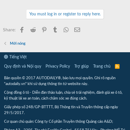
You must log in or register to reply here.
Facebook
Reddit
Pinterest
Tumblr
WhatsApp
Email
Share:
Mới nóng
Tiếng Việt
Quy định và Nội quy
Privacy Policy
Trợ giúp
Trang chủ
R
S
S
Bản quyền © 2017 AUTODAILY®, bảo lưu mọi quyền. Ghi rõ nguồn
"autodaily.vn" khi sử dụng thông tin từ website này.
Cộng đồng ô tô - Diễn đàn thảo luận, chia sẻ trải nghiệm, đánh giá xe ô tô,
kỹ thuật lái xe an toàn, cách chăm sóc xe đúng cách.
Giấy phép số 248/GP-BTTTT, Bộ Thông tin và Truyền thông cấp ngày
29/5/2017.
Cơ quan chủ quản: Công ty Cổ phần Truyền thông Quảng cáo A&D;