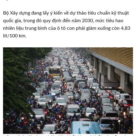
t
e
Bộ Xây dựng đang lấy ý kiến về dự thảo tiêu chuẩn kỹ thuật
r
quốc gia, trong đó quy định đến năm 2030, mức tiêu hao
nhiên liệu trung bình của ô tô con phải giảm xuống còn 4,83
lít/100 km.