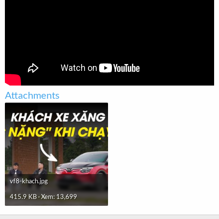
t
e
r
Attachments
vf8-khach.jpg
415.9 KB · Xem: 13,699