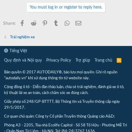
You must log in or register to reply here.
Facebook
Reddit
Pinterest
Tumblr
WhatsApp
Email
Share:
Trải nghiệm xe
Tiếng Việt
Quy định và Nội quy
Privacy Policy
Trợ giúp
Trang chủ
R
S
S
Bản quyền © 2017 AUTODAILY®, bảo lưu mọi quyền. Ghi rõ nguồn
"autodaily.vn" khi sử dụng thông tin từ website này.
Cộng đồng ô tô - Diễn đàn thảo luận, chia sẻ trải nghiệm, đánh giá xe ô tô,
kỹ thuật lái xe an toàn, cách chăm sóc xe đúng cách.
Giấy phép số 248/GP-BTTTT, Bộ Thông tin và Truyền thông cấp ngày
29/5/2017.
Cơ quan chủ quản: Công ty Cổ phần Truyền thông Quảng cáo A&D;
Phòng A3 - 2205, Tòa nhà Ecolife Capitol - Số 58 Tố Hữu - Phường Mễ Trì
- Quận Nam Từ Liêm - Hà Nội. Tel: (84-24) 3762 1636.