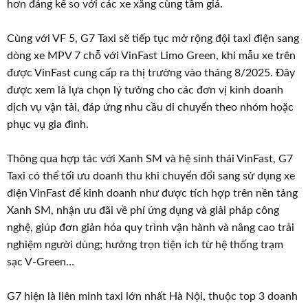
hơn đáng kể so với các xe xăng cùng tầm giá.
Cùng với VF 5, G7 Taxi sẽ tiếp tục mở rộng đội taxi điện sang
dòng xe MPV 7 chỗ với VinFast Limo Green, khi mẫu xe trên
được VinFast cung cấp ra thị trường vào tháng 8/2025. Đây
được xem là lựa chọn lý tưởng cho các đơn vị kinh doanh
dịch vụ vận tải, đáp ứng nhu cầu di chuyển theo nhóm hoặc
phục vụ gia đình.
Thông qua hợp tác với Xanh SM và hệ sinh thái VinFast, G7
Taxi có thể tối ưu doanh thu khi chuyển đổi sang sử dụng xe
điện VinFast để kinh doanh như được tích hợp trên nền tảng
Xanh SM, nhận ưu đãi về phí ứng dụng và giải pháp công
nghệ, giúp đơn giản hóa quy trình vận hành và nâng cao trải
nghiệm người dùng; hưởng trọn tiện ích từ hệ thống trạm
sạc V-Green…
G7 hiện là liên minh taxi lớn nhất Hà Nội, thuộc top 3 doanh