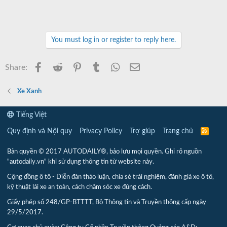
You must log in or register to reply here.
Facebook
Reddit
Pinterest
Tumblr
WhatsApp
Email
Share:
Xe Xanh
Tiếng Việt
Quy định và Nội quy
Privacy Policy
Trợ giúp
Trang chủ
R
S
S
Bản quyền © 2017 AUTODAILY®, bảo lưu mọi quyền. Ghi rõ nguồn
"autodaily.vn" khi sử dụng thông tin từ website này.
Cộng đồng ô tô - Diễn đàn thảo luận, chia sẻ trải nghiệm, đánh giá xe ô tô,
kỹ thuật lái xe an toàn, cách chăm sóc xe đúng cách.
Giấy phép số 248/GP-BTTTT, Bộ Thông tin và Truyền thông cấp ngày
29/5/2017.