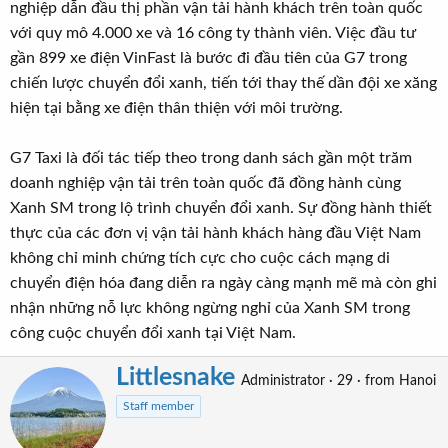
nghiệp dẫn đầu thị phần vận tải hành khách trên toàn quốc
với quy mô 4.000 xe và 16 công ty thành viên. Việc đầu tư
gần 899 xe điện VinFast là bước đi đầu tiên của G7 trong
chiến lược chuyển đổi xanh, tiến tới thay thế dần đội xe xăng
hiện tại bằng xe điện thân thiện với môi trường.
G7 Taxi là đối tác tiếp theo trong danh sách gần một trăm
doanh nghiệp vận tải trên toàn quốc đã đồng hành cùng
Xanh SM trong lộ trình chuyển đổi xanh. Sự đồng hành thiết
thực của các đơn vị vận tải hành khách hàng đầu Việt Nam
không chỉ minh chứng tích cực cho cuộc cách mạng di
chuyển điện hóa đang diễn ra ngày càng mạnh mẽ mà còn ghi
nhận những nỗ lực không ngừng nghỉ của Xanh SM trong
công cuộc chuyển đổi xanh tại Việt Nam.
Littlesnake
W
Administrator
·
29
·
from
Hanoi
r
Staff member
i
t