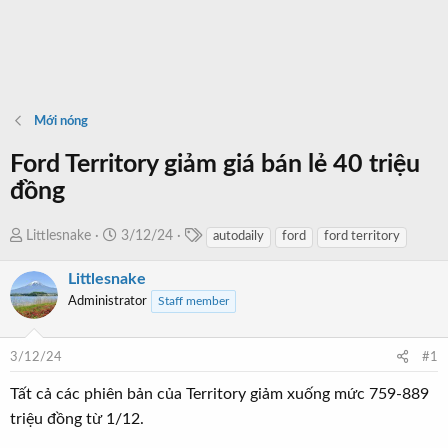
Mới nóng
Ford Territory giảm giá bán lẻ 40 triệu
đồng
T
T
N
Littlesnake
3/12/24
autodaily
ford
ford territory
a
h
g
g
Littlesnake
r
à
s
e
y
Administrator
Staff member
a
b
d
ắ
3/12/24
#1
s
t
t
đ
Tất cả các phiên bản của Territory giảm xuống mức 759-889
a
ầ
triệu đồng từ 1/12.
r
u