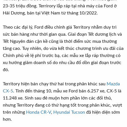
23-35 triệu đồng. Terrirory lắp ráp tại nhà máy của Ford ở
Hải Dương, bán tại Việt Nam từ tháng 10/2022.
Theo các đại lý, Ford điều chỉnh giá Territory nhằm duy trì
sức bán hàng như thời gian qua. Giai đoạn Tết dương lịch và
Tết Nguyên đán cận kề cũng là thời điểm sức mua thường
tăng cao. Tuy nhiên, do vừa kết thúc chương trình ưu đãi của
Chính phủ về lệ phí trước bạ, các mẫu xe lắp ráp thường có
xu hướng giảm doanh số do nhu cầu đổ dồn giai đoạn trước
đó.
Territory hiện bán chạy thứ hai trong phân khúc sau
Mazda
CX-5
. Tính đến tháng 10, mẫu xe Ford bán 6.257 xe, CX-5 là
11.248 xe. Sinh sau đẻ muộn hơn phần lớn các đối thủ,
nhưng Territory đang có thứ hạng tốt trong phân khúc, vượt
trên những
Honda CR-V
,
Hyundai Tucson
đã hiện diện sớm
hơn.