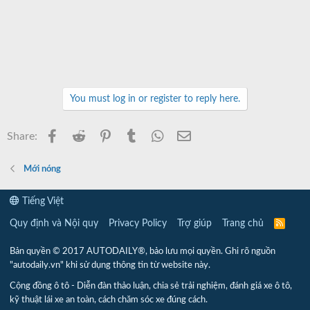
You must log in or register to reply here.
Facebook
Reddit
Pinterest
Tumblr
WhatsApp
Email
Share:
Mới nóng
Tiếng Việt
Quy định và Nội quy
Privacy Policy
Trợ giúp
Trang chủ
R
S
S
Bản quyền © 2017 AUTODAILY®, bảo lưu mọi quyền. Ghi rõ nguồn
"autodaily.vn" khi sử dụng thông tin từ website này.
Cộng đồng ô tô - Diễn đàn thảo luận, chia sẻ trải nghiệm, đánh giá xe ô tô,
kỹ thuật lái xe an toàn, cách chăm sóc xe đúng cách.