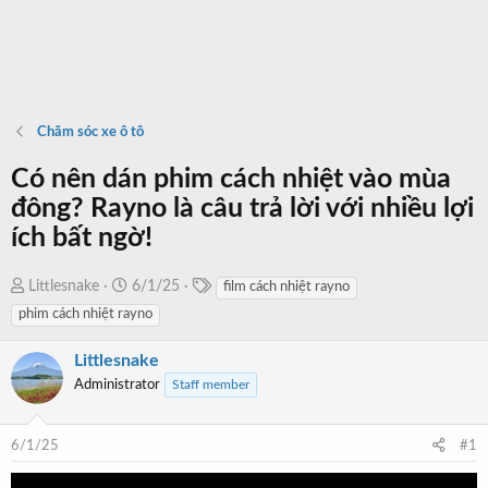
Chăm sóc xe ô tô
Có nên dán phim cách nhiệt vào mùa
đông? Rayno là câu trả lời với nhiều lợi
ích bất ngờ!
T
T
N
Littlesnake
6/1/25
film cách nhiệt rayno
a
h
g
phim cách nhiệt rayno
g
r
à
s
e
y
Littlesnake
a
b
Administrator
Staff member
d
ắ
s
t
6/1/25
#1
t
đ
a
ầ