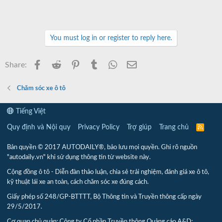
You must log in or register to reply here.
Facebook
Reddit
Pinterest
Tumblr
WhatsApp
Email
Share:
Chăm sóc xe ô tô
Tiếng Việt
Quy định và Nội quy
Privacy Policy
Trợ giúp
Trang chủ
R
S
S
Bản quyền © 2017 AUTODAILY®, bảo lưu mọi quyền. Ghi rõ nguồn
"autodaily.vn" khi sử dụng thông tin từ website này.
Cộng đồng ô tô - Diễn đàn thảo luận, chia sẻ trải nghiệm, đánh giá xe ô tô,
kỹ thuật lái xe an toàn, cách chăm sóc xe đúng cách.
Giấy phép số 248/GP-BTTTT, Bộ Thông tin và Truyền thông cấp ngày
29/5/2017.
Cơ quan chủ quản: Công ty Cổ phần Truyền thông Quảng cáo A&D;