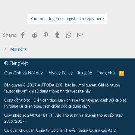
You must log in or register to reply here.
Facebook
Reddit
Pinterest
Tumblr
WhatsApp
Email
Share:
Mới nóng
Tiếng Việt
Quy định và Nội quy
Privacy Policy
Trợ giúp
Trang chủ
R
S
S
Bản quyền © 2017 AUTODAILY®, bảo lưu mọi quyền. Ghi rõ nguồn
"autodaily.vn" khi sử dụng thông tin từ website này.
Cộng đồng ô tô - Diễn đàn thảo luận, chia sẻ trải nghiệm, đánh giá xe ô tô,
kỹ thuật lái xe an toàn, cách chăm sóc xe đúng cách.
Giấy phép số 248/GP-BTTTT, Bộ Thông tin và Truyền thông cấp ngày
29/5/2017.
Cơ quan chủ quản: Công ty Cổ phần Truyền thông Quảng cáo A&D;