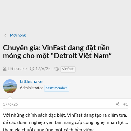
Mới nóng
Chuyên gia: VinFast đang đặt nền
móng cho một “Detroit Việt Nam”
T
T
N
Littlesnake
17/6/25
vinfast
a
h
g
g
Littlesnake
r
à
s
e
y
Administrator
Staff member
a
b
d
ắ
17/6/25
#1
s
t
t
đ
Với những chính sách đặc biệt, VinFast đang tạo ra điểm tựa,
a
ầ
để các doanh nghiệp yên tâm nâng cấp công nghệ, nhân lực...
r
u
tham gia chuỗi cung ứng một cách bền vững.