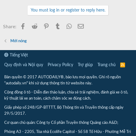
You must log in or register to reply here.
Facebook
Reddit
Pinterest
Tumblr
WhatsApp
Email
Share:
Mới nóng
Tiếng Việt
Quy định và Nội quy
Privacy Policy
Trợ giúp
Trang chủ
R
S
S
Bản quyền © 2017 AUTODAILY®, bảo lưu mọi quyền. Ghi rõ nguồn
"autodaily.vn" khi sử dụng thông tin từ website này.
Cộng đồng ô tô - Diễn đàn thảo luận, chia sẻ trải nghiệm, đánh giá xe ô tô,
kỹ thuật lái xe an toàn, cách chăm sóc xe đúng cách.
Giấy phép số 248/GP-BTTTT, Bộ Thông tin và Truyền thông cấp ngày
29/5/2017.
Cơ quan chủ quản: Công ty Cổ phần Truyền thông Quảng cáo A&D;
Phòng A3 - 2205, Tòa nhà Ecolife Capitol - Số 58 Tố Hữu - Phường Mễ Trì