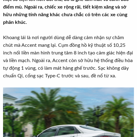
r
u
điểm mù. Ngoài ra, chiếc xe rộng rãi, tiết kiệm xăng và sở
t
hữu những tính năng khác chưa chắc có trên các xe cùng
e
phân khúc.
r
Khoang lái là nơi người dùng dễ dàng cảm nhận sự chăm
chút mà Accent mang lại. Cụm đồng hồ kỹ thuật số 10,25
inch nối liền màn hình trung tâm 8 inch tạo cảm giác hiện đại
và liền mạch. Ngoài ra, Accent còn sở hữu hệ thống điều hòa
tự động 1 vùng, có làm mát hàng ghế trước. Sạc không dây
chuẩn Qi, cổng sạc Type‑C trước và sau, đề nổ từ xa.