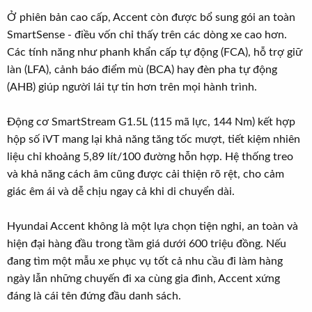
Ở phiên bản cao cấp, Accent còn được bổ sung gói an toàn
SmartSense - điều vốn chỉ thấy trên các dòng xe cao hơn.
Các tính năng như phanh khẩn cấp tự động (FCA), hỗ trợ giữ
làn (LFA), cảnh báo điểm mù (BCA) hay đèn pha tự động
(AHB) giúp người lái tự tin hơn trên mọi hành trình.
Động cơ SmartStream G1.5L (115 mã lực, 144 Nm) kết hợp
hộp số iVT mang lại khả năng tăng tốc mượt, tiết kiệm nhiên
liệu chỉ khoảng 5,89 lít/100 đường hỗn hợp. Hệ thống treo
và khả năng cách âm cũng được cải thiện rõ rệt, cho cảm
giác êm ái và dễ chịu ngay cả khi di chuyển dài.
Hyundai Accent không là một lựa chọn tiện nghi, an toàn và
hiện đại hàng đầu trong tầm giá dưới 600 triệu đồng. Nếu
đang tìm một mẫu xe phục vụ tốt cả nhu cầu đi làm hàng
ngày lẫn những chuyến đi xa cùng gia đình, Accent xứng
đáng là cái tên đứng đầu danh sách.