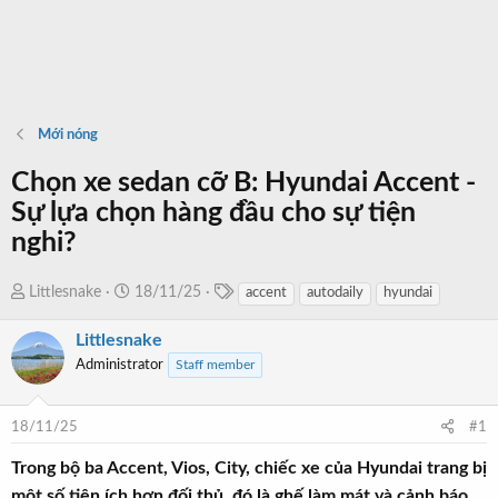
Mới nóng
Chọn xe sedan cỡ B: Hyundai Accent -
Sự lựa chọn hàng đầu cho sự tiện
nghi?
T
T
N
Littlesnake
18/11/25
accent
autodaily
hyundai
a
h
g
g
Littlesnake
r
à
s
e
y
Administrator
Staff member
a
b
d
ắ
18/11/25
#1
s
t
t
đ
Trong bộ ba Accent, Vios, City, chiếc xe của Hyundai trang bị
a
ầ
một số tiện ích hơn đối thủ, đó là ghế làm mát và cảnh báo