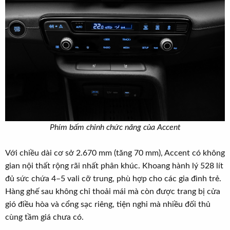
Phím bấm chỉnh chức năng của Accent
Với chiều dài cơ sở 2.670 mm (tăng 70 mm), Accent có không
gian nội thất rộng rãi nhất phân khúc. Khoang hành lý 528 lít
đủ sức chứa 4–5 vali cỡ trung, phù hợp cho các gia đình trẻ.
Hàng ghế sau không chỉ thoải mái mà còn được trang bị cửa
gió điều hòa và cổng sạc riêng, tiện nghi mà nhiều đối thủ
cùng tầm giá chưa có.