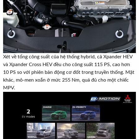
Xét về tổng công suất của hệ thống hybrid, cả Xpander HEV
và Xpander Cross HEV đều cho công suất 115 PS, cao hơn
10 PS so với phiên bản động cơ đốt trong truyền thống. Mặt
khác, mô-men xoắn ở mức 255 Nm, quá đủ cho một chiếc
MPV.