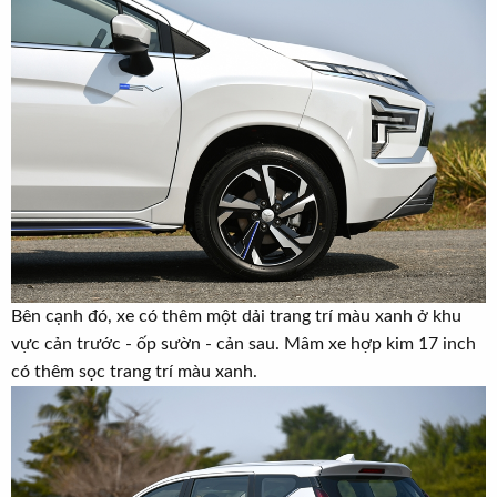
Bên cạnh đó, xe có thêm một dải trang trí màu xanh ở khu
vực cản trước - ốp sườn - cản sau. Mâm xe hợp kim 17 inch
có thêm sọc trang trí màu xanh.