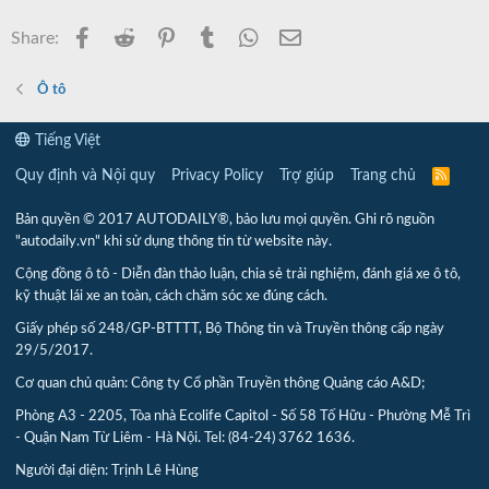
Facebook
Reddit
Pinterest
Tumblr
WhatsApp
Email
Share:
Ô tô
Tiếng Việt
Quy định và Nội quy
Privacy Policy
Trợ giúp
Trang chủ
R
S
S
Bản quyền © 2017 AUTODAILY®, bảo lưu mọi quyền. Ghi rõ nguồn
"autodaily.vn" khi sử dụng thông tin từ website này.
Cộng đồng ô tô - Diễn đàn thảo luận, chia sẻ trải nghiệm, đánh giá xe ô tô,
kỹ thuật lái xe an toàn, cách chăm sóc xe đúng cách.
Giấy phép số 248/GP-BTTTT, Bộ Thông tin và Truyền thông cấp ngày
29/5/2017.
Cơ quan chủ quản: Công ty Cổ phần Truyền thông Quảng cáo A&D;
Phòng A3 - 2205, Tòa nhà Ecolife Capitol - Số 58 Tố Hữu - Phường Mễ Trì
- Quận Nam Từ Liêm - Hà Nội. Tel: (84-24) 3762 1636.
Người đại diện: Trịnh Lê Hùng