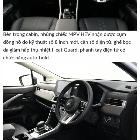
Bên trong cabin, những chiếc MPV HEV nhận được cụm
đồng hồ đo kỹ thuật số 8 inch mới, cần số điện tử, ghế bọc
da giảm hấp thụ nhiệt Heat Guard, phanh tay điện tử có
chức năng auto-hold.