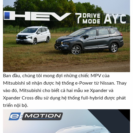
r
u
t
e
r
Ban đầu, chúng tôi mong đợi những chiếc MPV của
Mitsubishi sẽ nhận được hệ thống e-Power từ Nissan. Thay
vào đó, Mitsubishi cho biết cả hai mẫu xe Xpander và
Xpander Cross đều sử dụng hệ thống full-hybrid được phát
triển nội bộ.