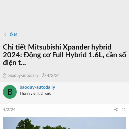
Ô tô
Chi tiết Mitsubishi Xpander hybrid
2024: Động cơ Full Hybrid 1.6L, cần số
điện t...
T
N
baoduy-autodaily
4/2/24
h
g
baoduy-autodaily
r
à
B
Thành viên tích cực
e
y
a
b
d
ắ
4/2/24
#1
s
t
t
đ
a
ầ