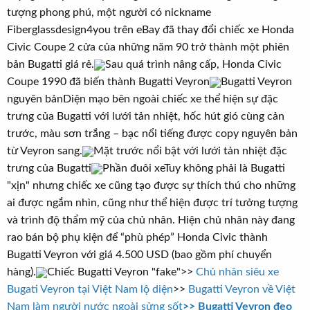
t
tượng phong phú, một người có nickname
e
Fiberglassdesign4you trên eBay đã thay đổi chiếc xe Honda
r
Civic Coupe 2 cửa của những năm 90 trở thành một phiên
bản Bugatti giá rẻ.
Sau quá trình nâng cấp, Honda Civic
Coupe 1990 đã biến thành Bugatti Veyron
Bugatti Veyron
nguyên bảnDiện mạo bên ngoài chiếc xe thể hiện sự đặc
trưng của Bugatti với lưới tản nhiệt, hốc hút gió cùng cản
trước, màu sơn trắng – bạc nổi tiếng được copy nguyên bản
từ Veyron sang.
Mặt trước nổi bật với lưới tản nhiệt đặc
trưng của Bugatti
Phần đuôi xeTuy không phải là Bugatti
"xịn" nhưng chiếc xe cũng tạo được sự thích thú cho những
ai được ngắm nhìn, cũng như thể hiện được trí tưởng tượng
và trình độ thẩm mỹ của chủ nhân. Hiện chủ nhân này đang
rao bán bộ phụ kiện để “phù phép” Honda Civic thành
Bugatti Veyron với giá 4.500 USD (bao gồm phí chuyển
hàng).
Chiếc Bugatti Veyron "fake">>
Chủ nhân siêu xe
Bugati Veyron tại Việt Nam lộ diện
>>
Bugatti Veyron về Việt
Nam làm người nước ngoài sửng sốt
>> Bugatti Veyron đeo