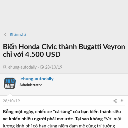
Khám phá
Biến Honda Civic thành Bugatti Veyron
chỉ với 4.500 USD
T
N
lehung-autodaily
28/10/19
h
g
lehung-autodaily
r
à
Administrator
e
y
a
b
d
ắ
28/10/19
#1
s
t
t
đ
Bỗng một ngày, chiếc xe “cà-tàng” của bạn biến thành siêu
a
ầ
xe khiến nhiều người phải mơ ước. Tại sao không ?
Với một
r
u
lượng kinh phí có hạn cùng niềm đam mê cùng trí tưởng