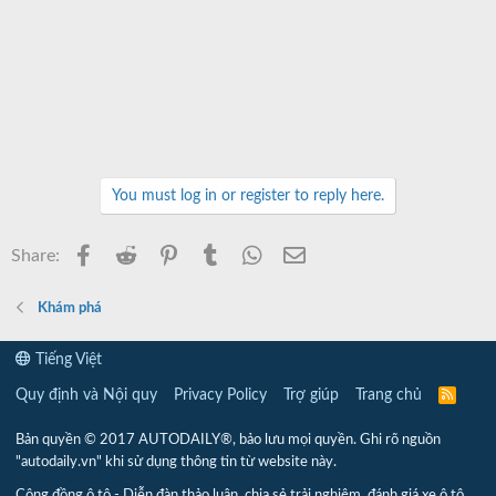
You must log in or register to reply here.
Facebook
Reddit
Pinterest
Tumblr
WhatsApp
Email
Share:
Khám phá
Tiếng Việt
Quy định và Nội quy
Privacy Policy
Trợ giúp
Trang chủ
R
S
S
Bản quyền © 2017 AUTODAILY®, bảo lưu mọi quyền. Ghi rõ nguồn
"autodaily.vn" khi sử dụng thông tin từ website này.
Cộng đồng ô tô - Diễn đàn thảo luận, chia sẻ trải nghiệm, đánh giá xe ô tô,