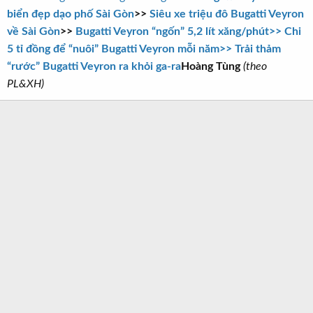
biển đẹp dạo phố Sài Gòn
>>
Siêu xe triệu đô Bugatti Veyron
về Sài Gòn
>>
Bugatti Veyron “ngốn” 5,2 lít xăng/phút
>> Chi
5 tỉ đồng để “nuôi” Bugatti Veyron mỗi năm
>> Trải thảm
“rước” Bugatti Veyron ra khỏi ga-ra
Hoàng Tùng
(theo
PL&XH)