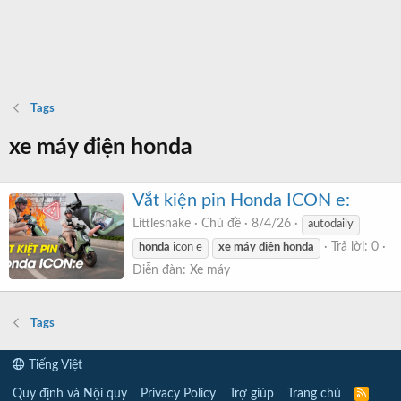
Tags
xe máy điện honda
Vắt kiện pin Honda ICON e:
Littlesnake
Chủ đề
8/4/26
autodaily
Trả lời: 0
honda
icon e
xe
máy
điện
honda
Diễn đàn:
Xe máy
Tags
Tiếng Việt
Quy định và Nội quy
Privacy Policy
Trợ giúp
Trang chủ
R