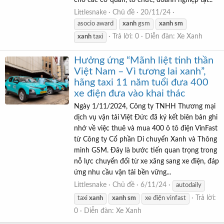
Littlesnake
Chủ đề
20/11/24
asocio award
xanh
gsm
xanh
sm
Trả lời: 0
Diễn đàn:
Xe Xanh
xanh
taxi
Hưởng ứng “Mãnh liệt tinh thần
Việt Nam – Vì tương lai xanh”,
hãng taxi 11 năm tuổi đưa 400
xe điện đưa vào khai thác
Ngày 1/11/2024, Công ty TNHH Thương mại
dịch vụ vận tải Việt Đức đã ký kết biên bản ghi
nhớ về việc thuê và mua 400 ô tô điện VinFast
từ Công ty Cổ phần Di chuyển Xanh và Thông
minh GSM. Đây là bước tiến quan trọng trong
nỗ lực chuyển đổi từ xe xăng sang xe điện, đáp
ứng nhu cầu vận tải bền vững...
Littlesnake
Chủ đề
6/11/24
autodaily
Trả lời:
taxi
xanh
xanh
sm
xe điện vinfast
0
Diễn đàn:
Xe Xanh