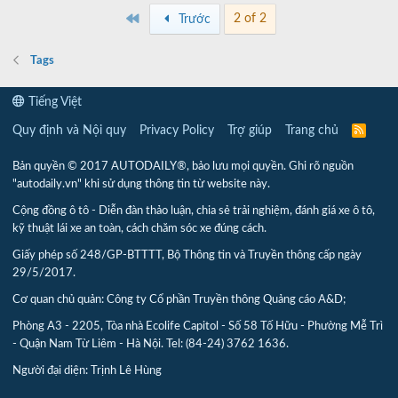
First
2 of 2
Trước
Tags
Tiếng Việt
Quy định và Nội quy
Privacy Policy
Trợ giúp
Trang chủ
R
S
S
Bản quyền © 2017 AUTODAILY®, bảo lưu mọi quyền. Ghi rõ nguồn
"autodaily.vn" khi sử dụng thông tin từ website này.
Cộng đồng ô tô - Diễn đàn thảo luận, chia sẻ trải nghiệm, đánh giá xe ô tô,
kỹ thuật lái xe an toàn, cách chăm sóc xe đúng cách.
Giấy phép số 248/GP-BTTTT, Bộ Thông tin và Truyền thông cấp ngày
29/5/2017.
Cơ quan chủ quản: Công ty Cổ phần Truyền thông Quảng cáo A&D;
Phòng A3 - 2205, Tòa nhà Ecolife Capitol - Số 58 Tố Hữu - Phường Mễ Trì
- Quận Nam Từ Liêm - Hà Nội. Tel: (84-24) 3762 1636.
Người đại diện: Trịnh Lê Hùng