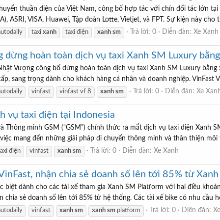
uyển thuần điện của Việt Nam, công bố hợp tác với chín đối tác lớn tại 
 ASRI, VISA, Huawei, Tập đoàn Lotte, Vietjet, và FPT. Sự kiện này cho thấ
Trả lời: 0
Diễn đàn:
Xe Xanh
autodaily
taxi
xanh
taxi điện
xanh
sm
dừng hoàn toàn dịch vụ taxi Xanh SM Luxury bằng
hật Vượng công bố dừng hoàn toàn dịch vụ taxi Xanh SM Luxury bằng 
cấp, sang trọng dành cho khách hàng cá nhân và doanh nghiệp. VinFast VF
Trả lời: 0
Diễn đàn:
Xe Xan
autodaily
vinfast
vinfast vf 8
xanh
sm
 vụ taxi điện tại Indonesia
 Thông minh GSM (“GSM”) chính thức ra mắt dịch vụ taxi điện Xanh SM t
việc mang đến những giải pháp di chuyển thông minh và thân thiện môi 
Trả lời: 0
Diễn đàn:
Xe Xanh
taxi điện
vinfast
xanh
sm
VinFast, nhận chia sẻ doanh số lên tới 85% từ Xan
biệt dành cho các tài xế tham gia Xanh SM Platform với hai điều khoản 
 chia sẻ doanh số lên tới 85% từ hệ thống. Các tài xế bike có nhu cầu học
Trả lời: 0
Diễn đàn:
X
autodaily
vinfast
xanh
sm
xanh
sm
platform