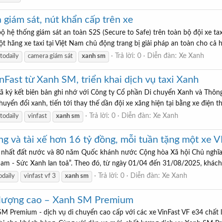
giám sát, nút khẩn cấp trên xe
 hệ thống giám sát an toàn S2S (Secure to Safe) trên toàn bộ đội xe tax
t hãng xe taxi tại Việt Nam chủ động trang bị giải pháp an toàn cho cả h
Trả lời: 0
Diễn đàn:
Xe Xanh
todaily
camera giám sát
xanh
sm
Fast từ Xanh SM, triển khai dịch vụ taxi Xanh
đã ký kết biên bản ghi nhớ với Công ty Cổ phần Di chuyển Xanh và Thô
huyển đổi xanh, tiến tới thay thế dần đội xe xăng hiện tại bằng xe điện th
Trả lời: 0
Diễn đàn:
Xe Xanh
todaily
vinfast
xanh
sm
g và tài xế hơn 16 tỷ đồng, mỗi tuần tặng một xe V
hất đất nước và 80 năm Quốc khánh nước Cộng hòa Xã hội Chủ nghĩa Vi
 Nam - Sức Xanh lan toả”. Theo đó, từ ngày 01/04 đến 31/08/2025, khách 
Trả lời: 0
Diễn đàn:
Xe Xanh
odaily
vinfast vf 3
xanh
sm
t lượng cao – Xanh SM Premium
 Premium - dịch vụ di chuyển cao cấp với các xe VinFast VF e34 chất 