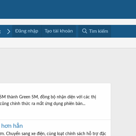
Đăng nhập
Tạo tài khoản
g
Mua bán
Media
Resources
Tìm kiếm
SM thành Green SM, đồng bộ nhận diện với các thị
 cũng chính thức ra mắt ứng dụng phiên bản...
” hơn hẳn
ơn. Chuyển sang xe điện, cùng loạt chính sách hỗ trợ đặc