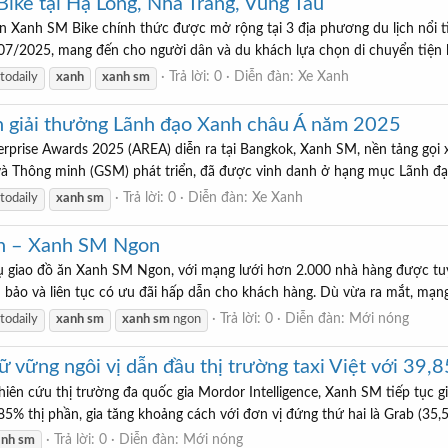
ike tại Hạ Long, Nha Trang, Vũng Tàu
ện Xanh SM Bike chính thức được mở rộng tại 3 địa phương du lịch nổi
7/2025, mang đến cho người dân và du khách lựa chọn di chuyển tiện lợi
Trả lời: 0
Diễn đàn:
Xe Xanh
todaily
xanh
xanh
sm
 giải thưởng Lãnh đạo Xanh châu Á năm 2025
Enterprise Awards 2025 (AREA) diễn ra tại Bangkok, Xanh SM, nền tảng g
 Thông minh (GSM) phát triển, đã được vinh danh ở hạng mục Lãnh đạo X
Trả lời: 0
Diễn đàn:
Xe Xanh
todaily
xanh
sm
ăn – Xanh SM Ngon
ụ giao đồ ăn Xanh SM Ngon, với mạng lưới hơn 2.000 nhà hàng được tu
ảm bảo và liên tục có ưu đãi hấp dẫn cho khách hàng. Dù vừa ra mắt, mạ
Trả lời: 0
Diễn đàn:
Mới nóng
todaily
xanh
sm
xanh
sm
ngon
vững ngôi vị dẫn đầu thị trường taxi Việt với 39,
ên cứu thị trường đa quốc gia Mordor Intelligence, Xanh SM tiếp tục giữ
5% thị phần, gia tăng khoảng cách với đơn vị đứng thứ hai là Grab (35,5
Trả lời: 0
Diễn đàn:
Mới nóng
anh
sm