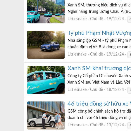
Xanh SM, thương hiệu dịch vụ di ch
Ngân hàng Trung ương Châu Á (BCA),
Littlesnake
Chủ đề
19/12/24
Tỷ phú Phạm Nhật Vượng 
Nhà sáng lập GSM - tỷ phú Phạm N
chuẩn định vị VF 8 là dòng xe cao 
Littlesnake
Chủ đề
19/12/24
Xanh SM khai trương dịch
Công ty Cổ phần Di chuyển Xanh và
Xanh SM sau Việt Nam và Lào. Với 
Littlesnake
Chủ đề
18/12/24
46 triệu đồng sở hữu xe 
GSM công bố chính sách hỗ trợ đặc 
doanh chỉ với 46 triệu đồng và nhận
Littlesnake
Chủ đề
13/12/24