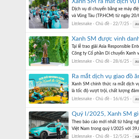
Xanh SM ra mắt dịch vụ B
Dịch vụ di chuyển bằng xe máy đi
và Vũng Tàu (TP.HCM) từ ngày 20/0
Littlesnake
Chủ đề
22/7/25
au
Xanh SM được vinh danh
Tại lễ trao giải Asia Responsible 
Công ty Cổ phần Di chuyển Xanh và
Littlesnake
Chủ đề
28/6/25
au
Ra mắt dịch vụ giao đồ 
Xanh SM chính thức ra mắt dịch v
là tốc độ vượt trội, chất lượng đ
Littlesnake
Chủ đề
16/6/25
au
Quý I/2025, Xanh SM giữ 
Theo báo cáo mới nhất từ hãng nghi
Việt Nam trong quý I/2025 với 39,8
Littlesnake
Chủ đề
12/5/25
x