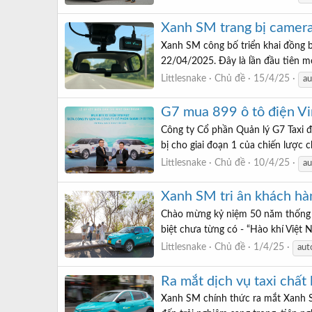
Xanh SM trang bị camera 
Xanh SM công bố triển khai đồng bộ
22/04/2025. Đây là lần đầu tiên mộ
Littlesnake
Chủ đề
15/4/25
au
G7 mua 899 ô tô điện Vin
Công ty Cổ phần Quản lý G7 Taxi 
bị cho giai đoạn 1 của chiến lược c
Littlesnake
Chủ đề
10/4/25
au
Xanh SM tri ân khách hàn
Chào mừng kỷ niệm 50 năm thống n
biệt chưa từng có - “Hào khí Việt
Littlesnake
Chủ đề
1/4/25
aut
Ra mắt dịch vụ taxi chấ
Xanh SM chính thức ra mắt Xanh SM