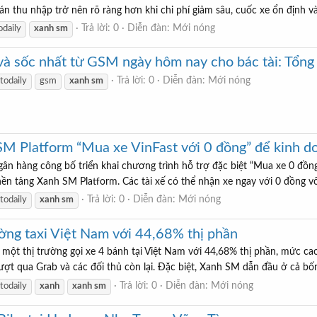
án thu nhập trở nên rõ ràng hơn khi chi phí giảm sâu, cuốc xe ổn định và
Trả lời: 0
Diễn đàn:
Mới nóng
odaily
xanh
sm
 và sốc nhất từ GSM ngày hôm nay cho bác tài: Tổng
Trả lời: 0
Diễn đàn:
Mới nóng
todaily
gsm
xanh
sm
SM Platform “Mua xe VinFast với 0 đồng” để kinh d
gân hàng công bố triển khai chương trình hỗ trợ đặc biệt “Mua xe 0 đồn
ền tảng Xanh SM Platform. Các tài xế có thể nhận xe ngay với 0 đồng vốn
Trả lời: 0
Diễn đàn:
Mới nóng
todaily
xanh
sm
ờng taxi Việt Nam với 44,68% thị phần
ố một thị trường gọi xe 4 bánh tại Việt Nam với 44,68% thị phần, mức cao
ượt qua Grab và các đối thủ còn lại. Đặc biệt, Xanh SM dẫn đầu ở cả bốn 
Trả lời: 0
Diễn đàn:
Mới nóng
todaily
xanh
xanh
sm