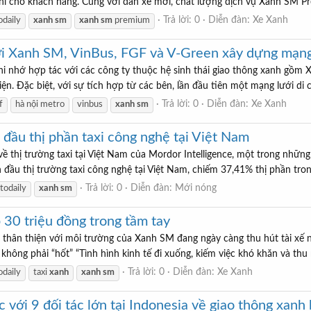
nghi cho khách hàng. Cùng với dàn xe mới, chất lượng dịch vụ Xanh SM 
Trả lời: 0
Diễn đàn:
Xe Xanh
odaily
xanh
sm
xanh
sm
premium
i Xanh SM, VinBus, FGF và V-Green xây dựng mạng 
hi nhớ hợp tác với các công ty thuộc hệ sinh thái giao thông xanh gồm
n. Đặc biệt, với sự tích hợp từ các bên, lần đầu tiên một mạng lưới di c
Trả lời: 0
Diễn đàn:
Xe Xanh
f
hà nội metro
vinbus
xanh
sm
đầu thị phần taxi công nghệ tại Việt Nam
thị trường taxi tại Việt Nam của Mordor Intelligence, một trong những 
đầu thị trường taxi công nghệ tại Việt Nam, chiếm 37,41% thị phần trong
Trả lời: 0
Diễn đàn:
Mới nóng
todaily
xanh
sm
 30 triệu đồng trong tầm tay
, thân thiện với môi trường của Xanh SM đang ngày càng thu hút tài xế 
 không phải “hốt” “Tình hình kinh tế đi xuống, kiếm việc khó khăn và thu n
Trả lời: 0
Diễn đàn:
Xe Xanh
odaily
taxi
xanh
xanh
sm
với 9 đối tác lớn tại Indonesia về giao thông xanh