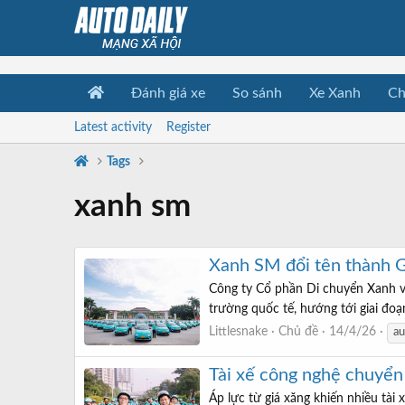
Đánh giá xe
So sánh
Xe Xanh
Ch
Latest activity
Register
Tags
xanh sm
Xanh SM đổi tên thành
Công ty Cổ phần Di chuyển Xanh v
trường quốc tế, hướng tới giai đoạ
Littlesnake
Chủ đề
14/4/26
au
Tài xế công nghệ chuyển 
Áp lực từ giá xăng khiến nhiều tài