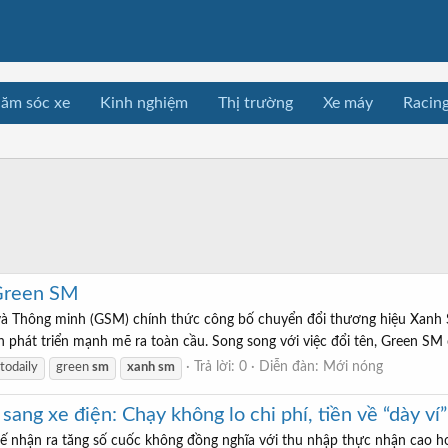
ăm sóc xe
Kinh nghiệm
Thị trường
Xe máy
Racin
 Green SM
à Thông minh (GSM) chính thức công bố chuyển đổi thương hiệu Xanh 
n phát triển mạnh mẽ ra toàn cầu. Song song với việc đổi tên, Green SM
Trả lời: 0
Diễn đàn:
Mới nóng
todaily
green
sm
xanh
sm
sang xe điện: Chạy không lo chi phí, tiền về “dày ví
 xế nhận ra tăng số cuốc không đồng nghĩa với thu nhập thực nhận cao h