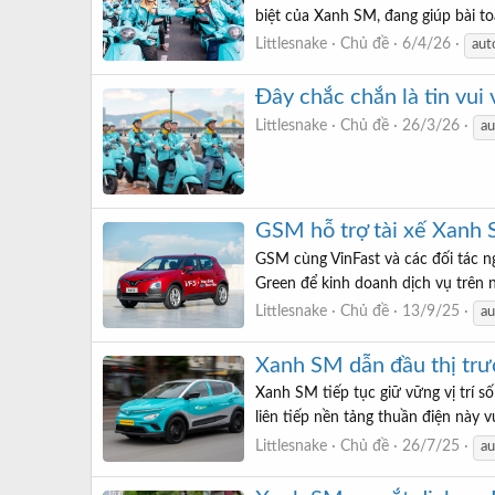
biệt của Xanh SM, đang giúp bài to
Littlesnake
Chủ đề
6/4/26
aut
Đây chắc chắn là tin vui
Littlesnake
Chủ đề
26/3/26
au
GSM hỗ trợ tài xế Xanh 
GSM cùng VinFast và các đối tác n
Green để kinh doanh dịch vụ trên n
Littlesnake
Chủ đề
13/9/25
au
Xanh SM dẫn đầu thị trư
Xanh SM tiếp tục giữ vững vị trí s
liên tiếp nền tảng thuần điện này v
Littlesnake
Chủ đề
26/7/25
au