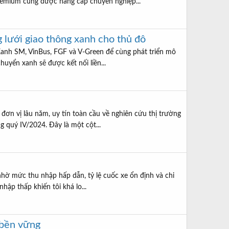
Premium cũng được nâng cấp chuyên nghiệp...
lưới giao thông xanh cho thủ đô
 Xanh SM, VinBus, FGF và V-Green để cùng phát triển mô
huyển xanh sẽ được kết nối liền...
đơn vị lâu năm, uy tín toàn cầu về nghiên cứu thị trường
 quý IV/2024. Đây là một cột...
nhờ mức thu nhập hấp dẫn, tỷ lệ cuốc xe ổn định và chi
hập thấp khiến tôi khá lo...
 bền vững