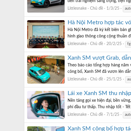
đến trải nghiệm sang trọng, tiện 
Littlesnake
Chủ đề
1/3/25
aut
Hà Nội Metro hợp tác vớ
Hà Nội Metro đã ký kết biên bản g
hình giao thông công cộng thuần điệ
Littlesnake
Chủ đề
20/2/25
fg
Xanh SM vượt Grab, dẫn 
Theo báo cáo tổng hợp hàng năm về 
công bố, Xanh SM đã vươn lên dẫn 
Littlesnake
Chủ đề
25/1/25
au
Lái xe Xanh SM thu nhập
Nền tảng gọi xe hiện đại, bền vững
phí đầu tư thấp. Thu nhập tốt - Tết
Littlesnake
Chủ đề
7/1/25
aut
Xanh SM công bố hợp tác 