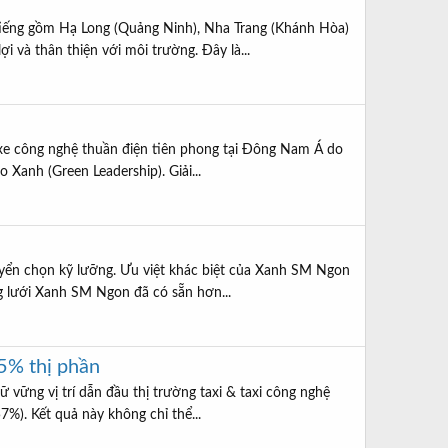
 tiếng gồm Hạ Long (Quảng Ninh), Nha Trang (Khánh Hòa)
 và thân thiện với môi trường. Đây là...
ọi xe công nghệ thuần điện tiên phong tại Đông Nam Á do
anh (Green Leadership). Giải...
yển chọn kỹ lưỡng. Ưu việt khác biệt của Xanh SM Ngon
ng lưới Xanh SM Ngon đã có sẵn hơn...
85% thị phần
 vững vị trí dẫn đầu thị trường taxi & taxi công nghệ
7%). Kết quả này không chỉ thể...