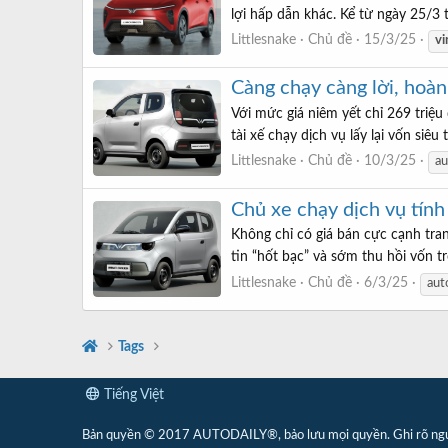
lợi hấp dẫn khác. Kể từ ngày 25/3 
Littlesnake
Chủ đề
15/3/25
vi
Càng chạy càng lời, hoàn
Với mức giá niêm yết chỉ 269 triệu
tài xế chạy dịch vụ lấy lại vốn siê
Littlesnake
Chủ đề
10/3/25
au
Chủ xe chạy dịch vụ tính
Không chỉ có giá bán cực cạnh tran
tin “hốt bạc” và sớm thu hồi vốn t
Littlesnake
Chủ đề
6/3/25
aut
Tags
Tiếng Việt
Bản quyền © 2017 AUTODAILY®, bảo lưu mọi quyền. Ghi rõ nguồn 