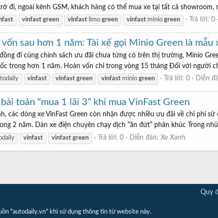
trở đi, ngoài kênh GSM, khách hàng có thể mua xe tại tất cả showroom, n
Trả lời: 0
nfast
vinfast
green
vinfast
limo
green
vinfast
minio
green
 vốn sau hơn 1 năm: Tài xế gọi Minio Green là mẫu xe
 đồng đi cùng chính sách ưu đãi chưa từng có trên thị trường, Minio Gre
u tốc trong hơn 1 năm. Hoàn vốn chỉ trong vòng 15 tháng Đối với người chạ
Trả lời: 0
Diễn đ
todaily
vinfast
vinfast
green
vinfast
minio
green
 bài toán “mua 1 lãi 3” khi mua VinFast Green
h, các dòng xe VinFast Green còn nhận được nhiều ưu đãi về chi phí sử 
rong 2 năm. Dàn xe điện chuyên chạy dịch “ăn đứt” phân khúc Trong những
Trả lời: 0
Diễn đàn:
Xe Xanh
odaily
vinfast
vinfast
green
Quy đ
"autodaily.vn" khi sử dụng thông tin từ website này.