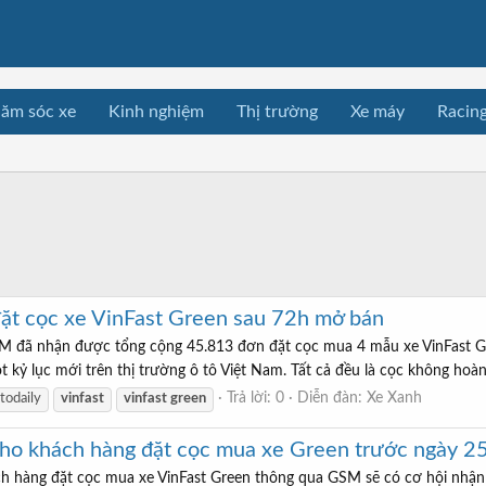
ăm sóc xe
Kinh nghiệm
Thị trường
Xe máy
Racin
t cọc xe VinFast Green sau 72h mở bán
M đã nhận được tổng cộng 45.813 đơn đặt cọc mua 4 mẫu xe VinFast Gr
ột kỷ lục mới trên thị trường ô tô Việt Nam. Tất cả đều là cọc không hoà
Trả lời: 0
Diễn đàn:
Xe Xanh
todaily
vinfast
vinfast
green
 cho khách hàng đặt cọc mua xe Green trước ngày 
 hàng đặt cọc mua xe VinFast Green thông qua GSM sẽ có cơ hội nhận đ