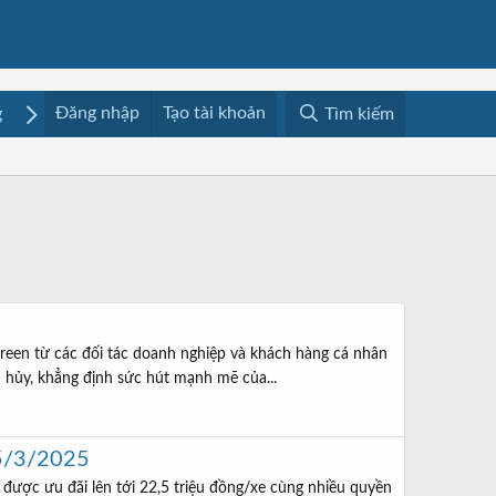
Đăng nhập
Tạo tài khoản
g
Mua bán
Media
Resources
Tìm kiếm
een từ các đối tác doanh nghiệp và khách hàng cá nhân
n hủy, khẳng định sức hút mạnh mẽ của...
25/3/2025
ược ưu đãi lên tới 22,5 triệu đồng/xe cùng nhiều quyền