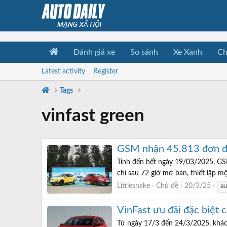
Đánh giá xe
So sánh
Xe Xanh
Ch
Latest activity
Register
Tags
vinfast green
GSM nhận 45.813 đơn đặ
Tính đến hết ngày 19/03/2025, GS
chỉ sau 72 giờ mở bán, thiết lập m
Littlesnake
Chủ đề
20/3/25
au
VinFast ưu đãi đặc biệt
Từ ngày 17/3 đến 24/3/2025, khách