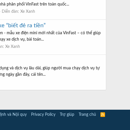
hà phân phối VinFast trên toàn quốc...
Diễn đàn:
Xe Xanh
 “biết đẻ ra tiền”
en - mẫu xe điện mini mới nhất của VinFast – có thể giúp
y xe dịch vụ, bài toán...
àn:
Xe Xanh
dụng và dịch vụ lâu dài, giúp người mua chạy dịch vụ tự
 ngày gần đây, cái tên...
ịnh và Nội quy
Privacy Policy
Trợ giúp
Trang chủ
R
S
S