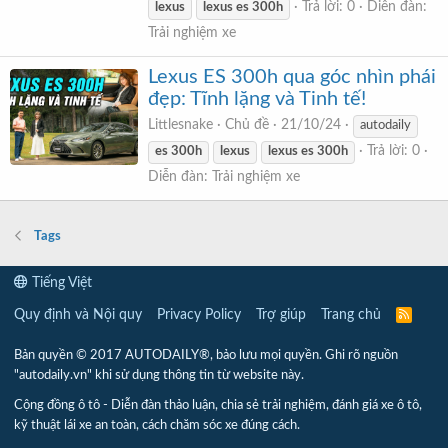
Trả lời: 0
Diễn đàn:
lexus
lexus
es
300h
Trải nghiệm xe
Lexus ES 300h qua góc nhìn phái
đẹp: Tĩnh lặng và Tinh tế!
Littlesnake
Chủ đề
21/10/24
autodaily
Trả lời: 0
es
300h
lexus
lexus
es
300h
Diễn đàn:
Trải nghiệm xe
Tags
Tiếng Việt
Quy định và Nội quy
Privacy Policy
Trợ giúp
Trang chủ
R
S
S
Bản quyền © 2017 AUTODAILY®, bảo lưu mọi quyền. Ghi rõ nguồn
"autodaily.vn" khi sử dụng thông tin từ website này.
Cộng đồng ô tô - Diễn đàn thảo luận, chia sẻ trải nghiệm, đánh giá xe ô tô,
kỹ thuật lái xe an toàn, cách chăm sóc xe đúng cách.