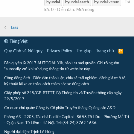
Trả
hyundai
hyundai
earth
hyundai
venue
lời: 0
Diễn đàn:
Mới nóng
Tags
Tiếng Việt
Quy định và Nội quy
Privacy Policy
Trợ giúp
Trang chủ
R
S
S
Bản quyền © 2017 AUTODAILY®, bảo lưu mọi quyền. Ghi rõ nguồn
"autodaily.vn" khi sử dụng thông tin từ website này.
Cộng đồng ô tô - Diễn đàn thảo luận, chia sẻ trải nghiệm, đánh giá xe ô tô,
kỹ thuật lái xe an toàn, cách chăm sóc xe đúng cách.
Giấy phép số 248/GP-BTTTT, Bộ Thông tin và Truyền thông cấp ngày
29/5/2017.
Cơ quan chủ quản: Công ty Cổ phần Truyền thông Quảng cáo A&D;
Phòng A3 - 2205, Tòa nhà Ecolife Capitol - Số 58 Tố Hữu - Phường Mễ Trì
- Quận Nam Từ Liêm - Hà Nội. Tel: (84-24) 3762 1636.
Người đại diện: Trịnh Lê Hùng