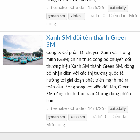
Littlesnake
Chủ đề
15/5/26
autodaily
Trả lời: 0
Diễn đàn:
Mới
green
sm
vinfast
nóng
Xanh SM đổi tên thành Green
SM
Công ty Cổ phần Di chuyển Xanh và Thông
minh (GSM) chính thức công bố chuyển đổi
thương hiệu Xanh SM thành Green SM, đồng
bộ nhận diện với các thị trường quốc tế,
hướng tới giai đoạn phát triển mạnh mẽ ra
toàn cầu. Song song với việc đổi tên, Green
SM cũng chính thức ra mắt ứng dụng phiên
bản...
Littlesnake
Chủ đề
14/4/26
autodaily
Trả lời: 0
Diễn đàn:
green
sm
xanh
sm
Mới nóng